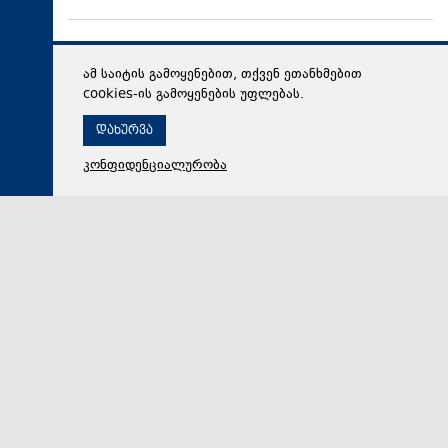
ამ საიტის გამოყენებით, თქვენ ეთანხმებით
cookies-ის გამოყენების უფლებას.
დახურვა
კონფიდენციალურობა
09 აგვისტო 2026,
01:04
პოლიტიკა
ლაშა ქოიავა 2008 წლის აგვისტოს ომის
მოვლენებზე: კეზერაშვილმა სამხედრო თათბირზე
მოიტანა სააკაშვილის სურვილები და ამ სურვილებს
იცავდა. ის არ იცავდა სამხედროების პოზიციებს,
რადგან სამხედრო გეგმით ცხინვალში შესვლა
საერთოდ დაგეგმილი არ იყო
„დილის 5 საათზე უნდა ვყოფილიყავი მინისტრის