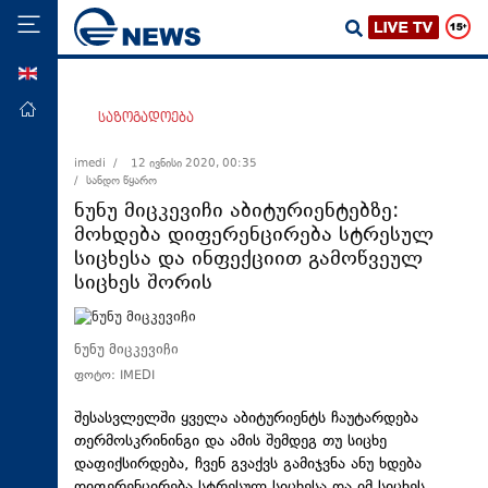
ENG
მთავარი
საზოგადოება
პოლიტიკა
imedi /
12 ივნისი 2020, 00:35
/ სანდო წყარო
ეკონომიკა
ნუნუ მიცკევიჩი აბიტურიენტებზე:
მსოფლიო
მოხდება დიფერენცირება სტრესულ
სიცხესა და ინფექციით გამოწვეულ
ჯანდაცვა
სიცხეს შორის
საზოგადოება
სამართალი
ნუნუ მიცკევიჩი
თავდაცვა
ფოტო: IMEDI
რეგიონი
შესასვლელში ყველა აბიტურიენტს ჩაუტარდება
კულტურა
თერმოსკრინინგი და ამის შემდეგ თუ სიცხე
დაფიქსირდება, ჩვენ გვაქვს გამიჯვნა ანუ ხდება
სპორტი
დიფერენცირება სტრესულ სიცხესა და იმ სიცხეს