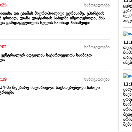
11:
0:25
საზოგადოება
ცენ
კუბ
იდისა და ცაიშის მიტროპოლიტი გერასიმე, ეპარქიის
შექმ
 ერთად, ლანა ლატარიას სახლში იმყოფებოდა, მის
აძლ
ა და გარდაცვლილის სულის საოხად პანაშვიდი
11:
7:02
საზოგადოება
თვი
მომ
 ცენტრალურ ადგილას საქართველოს საიმიჯო
თბი
სდა
იმგ
2:29
საზოგადოება
11:
N14-ში მდებარე ისტორიული საცხოვრებელი სახლი
ყალ
გრდება
საქ
ყოფ
საი
არის
მცდ
არი
შემ