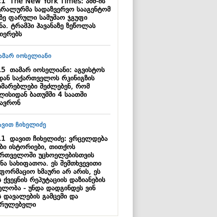
21
The New York Times: აშშ-ის
ტრალურმა სადაზვერვო სააგენტომ
აზე ფარული სამუშაო ჯგუფი
ნა. ტრამპი ჰავანაზე ზეწოლას
იერებს
15
თამარ იოსელიანი: აგვისტოს
დან საქართველოს რკინიგზის
ხმარებლები შეძლებენ, რომ
ლისიდან ბათუმში 4 საათში
ზავრონ
11
დავით ჩიხელიძე: ვრცელდება
ბი ისტორიები, თითქოს
ართველოში უცხოელებისთვის
ნა სახიფათოა. ეს შემთხვევითი
ნფორმაციო ხმაური არ არის, ეს
 ქვეყნის რეპუტაციის დაზიანების
ელობა - უნდა დადგინდეს ვინ
ს დავალების გამცემი და
სრულებელი