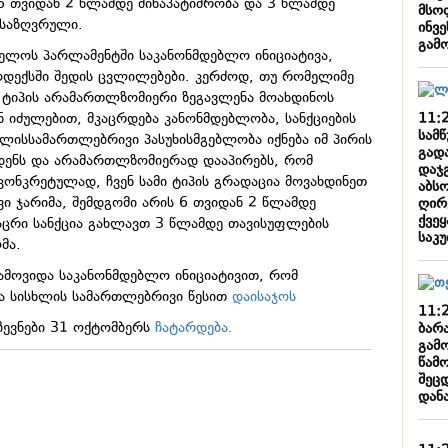
6 თვიდან 2 წლამდე შინაპატიმრობა და 3 წლამდე
მსო
ნსაზღვრული.
ინვე
გამ
ველოს პარლამენტში საკანონმდებლო ინიციატივა,
ოდექსში შედის ცვლილებები. კერძოდ, თუ რომელიმე
ი ტიპის არამართლზომიერი ზეგავლენა მოახდინოს
11:
ან იძულებით, მკაცრდება კანონმდებლობა, სანქციების
სამწ
ხლისსამართლებრივი პასუხისმგებლობა იქნება იმ პირის
გად
დენს და არამართლზომიერად დააპირებს, რომ
დაჯ
კონკრეტულად, ჩვენ სამი ტიპის გრადაცია მოვახდინეთ
აბს
ვი ჯარიმა, შემდგომი არის 6 თვიდან 2 წლამდე
ღირ
ქვეყ
აცრი სანქცია გახლავთ 3 წლამდე თავისუფლების
საკ
მა.
ამოვიდა საკანონმდებლო ინიციატივით, რომ
ბა სისხლის სამართლებრივი წესით
დაისაჯოს
11:
ევნები 31 ოქტომბერს
ჩატარდება.
ბარა
გამ
წამ
შეცდ
დან