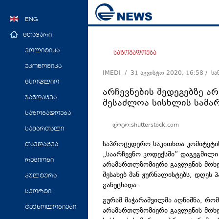
ENG
მთავარი
პოლიტიკა
საზოგადოება
ეკონომიკა
IMEDI /
31 აგვისტო 2020, 16:58
/ ს
მსოფლიო
არჩევნების შედეგებზე 
ჯანდაცვა
შესაძლოა სისხლის სამა
საზოგადოება
ფოტო:shutterstock.com
სამართალი
საპროცედურო საკითხთა კომიტეტის
თავდაცვა
„საარჩევნო კოდექსში“ დაგეგმილი
რეგიონი
არამართლზომიერი გავლენის მოხდე
შესახებ მან ჟურნალისტებს, დღეს
კულტურა
განუცხადა.
სპორტი
გურამ მაჭარაშვილმა აღნიშნა, რომ
ტექნოლოგიები
არამართლზომიერი გავლენის მოხდე