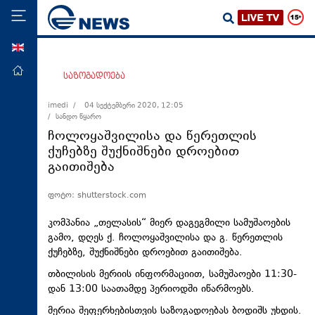
ENG
მთავარი
საზოგადოება
პოლიტიკა
imedi /
04 სექტემბერი 2020, 12:05
/ სანდო წყარო
ეკონომიკა
ჩოლოყაშვილისა და წერეთლის
მსოფლიო
ქუჩებზე შუქნიშნები დროებით
გაითიშება
ჯანდაცვა
საზოგადოება
ფოტო: shutterstock.com
სამართალი
კომპანია „თელასის“ მიერ დაგეგმილი სამუშაოების
თავდაცვა
გამო, დღეს ქ. ჩოლოყაშვილისა და გ. წერეთლის
ქუჩებზე, შუქნიშნები დროებით გაითიშება.
რეგიონი
თბილისის მერიის ინფორმაციით, სამუშაოები 11:30-
კულტურა
დან 13:00 საათამდე პერიოდში იწარმოებს.
სპორტი
მერია შეფერხებისთვის საზოგადოებას ბოდიშს უხდის.