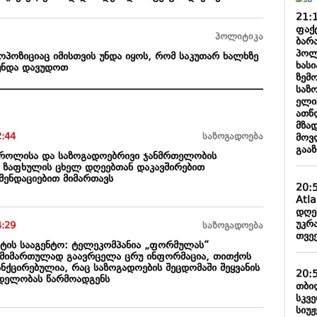
21:
ფაქ
პოლიტიკა
ბარა
პოლ
ოპოზიციაც იმისთვის უნდა იყოს, რომ საკუთარ ხალხზე
ხასი
 უნდა დავუდოთ
ზემ
საზ
ელი
ათწ
მზა
2:44
საზოგადოება
მოვ
გაა
ტროლისა და საზოგადოებრივი ჯანმრთელობის
 ზაფხულის ცხელ დღეებთან დაკავშირებით
მენდაციებით მიმართავს
20:
Atl
დღე
უკრა
4:29
საზოგადოება
თვე
ტის სააგენტო: ტელეკომპანია „ფორმულას“
ნმიმართულად გაავრცელა ცრუ ინფორმაცია, თითქოს
ნქცირებულია, რაც საზოგადოების შეცდომაში შეყვანის
20:
დელობას წარმოადგენს
თბილ
სკვ
სიუჟ