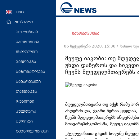
ENG
მთავარი
პოლიტიკა
საზოგადოება
ეკონომიკა
06 სექტემბერი 2020, 15:36
/ სანდო წყ
მსოფლიო
მეუფე იაკობი: თუ მღვდე
ჯანდაცვა
უნდა დაწეროს და სიკვდი
ჩვენს მღვდელმთავრებს 
საზოგადოება
სამართალი
თავდაცვა
რეგიონი
მღვდელმთავარს თუ აქვს რამე პირ
ანდერძი და, ჯვარი წერია ყველას,
კულტურა
ჩვენს მღვდელმთავრებს ანდერძები 
სპორტი
მთავარეპისკოპოსმა, მეუფე იაკობმა
ტექნოლოგიები
„ტელევიზიით გადის ხოლმე
მღვდე