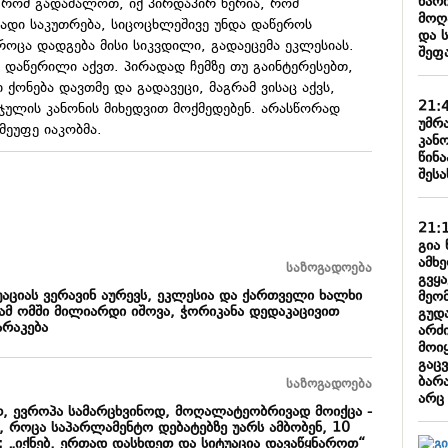
წარ
 რომ გადაშალოთ, იქ პირდაპირ წერია, რომ
მოღ
ადი საკუთრება, სიცოცხლეშივე უნდა დაწეროს
და 
როცა დადგება მისი სიკვდილი, გადაეცემა ეკლესიას.
შეფ
 დაწერილი აქვთ. პირადად ჩემზე თუ გაინტერესებთ,
 ქონება დავთმე და გადავეცი, მაგრამ ვისაც აქვს,
21:
ჯულის კანონის მიხედვით მოქმედებენ. არასწორად
უმრ
მეუფე იაკობმა.
კან
წინა
შესა
21:
გია 
ამხ
საზოგადოება
გვყ
უაციას ვერავინ აურევს, ეკლესია და ქართველი ხალხი
მეო
იამ ომში მილიარდი იშოვა, ჭორიკანა დედაკაცივით
გუდ
არაკება
არძი
მოიყ
გაც
ბარა
საზოგადოება
არც
ით, ევროპა სამარცხვინოდ, მოღალატეობრივად მოიქცა -
 როცა საპარლამენტო დებატებზე უარს ამბობენ, 10
 „იქნებ, ერთად დასხდეთ და სიტუაცია დავაწყნაროთ“