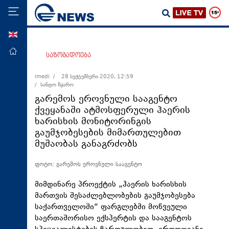
ENG
მთავარი
საზოგადოება
პოლიტიკა
imedi /
28 სექტემბერი 2020, 12:59
/ სანდო წყარო
ეკონომიკა
გარემოს ეროვნული სააგენტო
მსოფლიო
ქვეყანაში ატმოსფერული ჰაერის
ხარისხის მონიტორინგის
ჯანდაცვა
გაუმჯობესების მიმართულებით
საზოგადოება
მუშაობას განაგრძობს
სამართალი
ფოტო: გარემოს ეროვნული სააგენტო
თავდაცვა
მიმდინარე პროექტის „ჰაერის ხარისხის
რეგიონი
მართვის შესაძლებლობების გაუმჯობესება
კულტურა
საქართველოში“ ფარგლებში მოწვეული
საერთაშორისო ექსპერტის და სააგენტოს
სპორტი