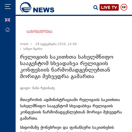
ENG
მთავარი
საზოგადოება
პოლიტიკა
imedi /
28 სექტემბერი 2020, 14:06
/ სანდო წყარო
ეკონომიკა
რელიგიის საკითხთა სახელმწიფო
მსოფლიო
სააგენტომ სხვადახვა რელიგიის
კონფესიის წარმომადგენლებთან
ჯანდაცვა
მორიგი შეხვედრა გამართა
საზოგადოება
ფოტო: ნინი ჩუბინიძე
სამართალი
თავდაცვა
მთავრობის ადმინისტრაციაში რელიგიის საკითხთა
სახელმწიფო სააგენტომ სხვადასხვა რელიგიის
რეგიონი
კონფესიის წარმომადგენლებთან მორიგი შეხვედრა
გამართა.
კულტურა
სხდომაზე ქონებრივი და ფინანსური საკითხების
სპორტი