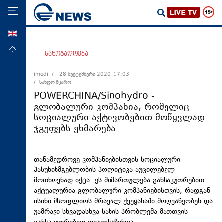
ENG
მთავარი
საზოგადოება
პოლიტიკა
imedi /
28 სექტემბერი 2020, 17:03
/ სანდო წყარო
ეკონომიკა
POWERCHINA/Sinohydro -
მსოფლიო
გლობალური კომპანია, რომელიც
სოციალური აქტივობებით მოწყვლად
ჯანდაცვა
ჯგუფებს ეხმარება
საზოგადოება
სამართალი
თანამედროვე კომპანიებისთვის სოციალური
თავდაცვა
პასუხისმგებლობის პოლიტიკა აუცილებელ
მოთხოვნად იქცა. ეს მიმართულება განსაკუთრებით
რეგიონი
აქტუალურია გლობალური კომპანიებისთვის, რადგან
კულტურა
ისინი მსოფლიოს მრავალ ქვეყანაში მოღვაწეობენ და
უამრავი სხვადასხვა სახის პრობლემა მათთვის
სპორტი