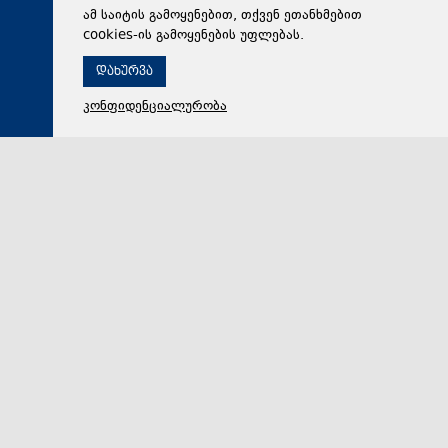
ამ საიტის გამოყენებით, თქვენ ეთანხმებით
cookies-ის გამოყენების უფლებას.
დახურვა
კონფიდენციალურობა
08 აგვისტო 2026,
21:26
საზოგადოება
სინოპტიკოსების პროგნოზით, საქართველოში 9-11
აგვისტოს მოსალოდნელია დროგამოშვებით წვიმა,
ზოგან – ძლიერი
სინოპტიკოსების ცნობით, 9 აგვისტოს სანაპირო
რაიონებში, აჭარა-გურიის, სამეგრელო-ზემო
სვანეთის, რაჭა-ლეჩხუმის და ქვემო სვანეთის და სა…