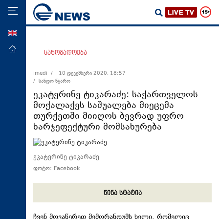
ENG
მთავარი
საზოგადოება
პოლიტიკა
imedi /
10 დეკემბერი 2020, 18:57
/ სანდო წყარო
ეკონომიკა
ეკატერინე ტიკარაძე: საქართველოს
მსოფლიო
მოქალაქეს საშუალება მიეცემა
თურქეთში მიიღოს ბევრად უფრო
ჯანდაცვა
ხარჯეფექტური მომსახურება
საზოგადოება
სამართალი
ეკატერინე ტიკარაძე
თავდაცვა
ფოტო: Facebook
რეგიონი
წინა სტატია
კულტურა
სპორტი
ჩვენ მოვაწერეთ მემორანდუმს ხელი, რომელიც