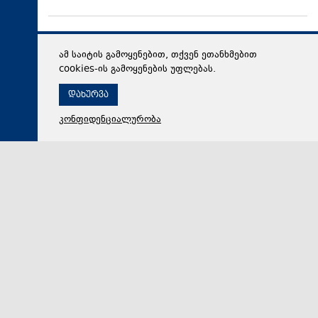
ამ საიტის გამოყენებით, თქვენ ეთანხმებით
cookies-ის გამოყენების უფლებას.
დახურვა
კონფიდენციალურობა
07 აგვისტო 2026,
09:47
მსოფლიო
Reuters: ტრამპი ფიქრობს, რომ ირანთან ომი მალე
დასრულდება
აშშ-ის პრეზიდენტმა დონალდ ტრამპმა განაცხადა,
რომ მისი შეფასებით, ირანთან ომი მალე
დასრულდება. ინფორმაციას Reuters-ი ავრცელებს.