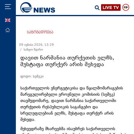
ENG
მთავარი
საზოგადოება
პოლიტიკა
09 ივნისი 2026, 13:29
/ სანდო წყარო
ეკონომიკა
დავით ნარმანია თურქეთის ელჩს,
მსოფლიო
მუსტაფა თურქერ არის შეხვდა
ჯანდაცვა
ფოტო: სემეკი
საზოგადოება
საქართველოს ენერგეტიკისა და წყალმომარაგების
სამართალი
მარეგულირებელი ეროვნული კომისიის (სემეკ)
თავმჯდომარე, დავით ნარმანია საქართველოში
თავდაცვა
თურქეთის რესპუბლიკის საგანგებო და
რეგიონი
სრულუფლებიან ელჩს, მუსტაფა თურქერ არის
შეხვდა.
კულტურა
შეხვედრაზე მხარეებმა ისაუბრეს საქართველოს
სპორტი