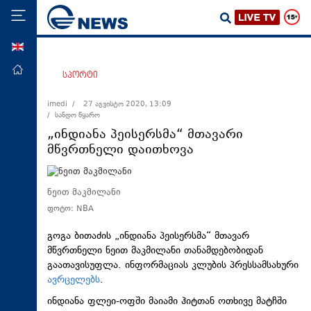
ENG
მთავარი
სპორტი
პოლიტიკა
imedi /
27 აგვისტო 2020, 13:09
/ სანდო წყარო
ეკონომიკა
„ინდიანა პეისერსმა“ მთავარი
მსოფლიო
მწვრთნელი დაითხოვა
ჯანდაცვა
საზოგადოება
ნეით მაკმილანი
ფოტო: NBA
სამართალი
თავდაცვა
გოგა ბითაძის „ინდიანა პეისერსმა“ მთავარ
მწვრთნელი ნეით მაკმილანი თანამდებობიდან
რეგიონი
გაათავისუფლა. ინფორმაციას კლუბის პრესსამსახური
ავრცელებს
.
კულტურა
ინდიანა ფლეი-ოფში მაიამი ჰიტთან ოთხივე მატჩში
სპორტი