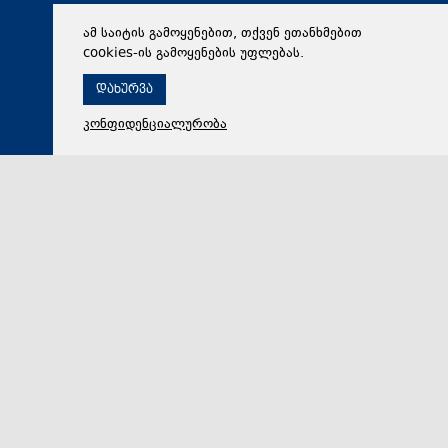
ამ საიტის გამოყენებით, თქვენ ეთანხმებით
cookies-ის გამოყენების უფლებას.
დახურვა
კონფიდენციალურობა
07 აგვისტო 2026,
17:55
პოლიტიკა
ნიკოლოზ კახეთელიძე: ოპოზიციის წარმომადგენლები
საუბრობენ ისეთ საკითხებზე, რომელთა არსი ან
სათანადოდ ვერ გაუგიათ, ან საზოგადოებას
შეგნებულად აწვდიან არასწორ ინფორმაციას
დედაქალაქში მიმდინარე სამშენებლო პროცესების
შეფასება, როგორც „უკანონო ქაოსური
მშენებლობებისა“, არასწორია და რეალობას არ შეე…