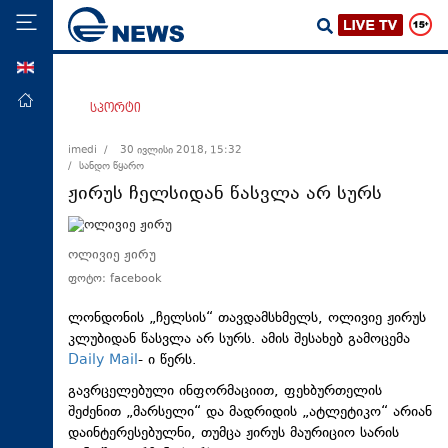
ENG
მთავარი
სპორტი
პოლიტიკა
imedi /
30 ივლისი 2018, 15:32
/ სანდო წყარო
ეკონომიკა
ჟირუს ჩელსიდან წასვლა არ სურს
მსოფლიო
ჯანდაცვა
ოლივიე ჟირუ
საზოგადოება
ფოტო: facebook
სამართალი
ლონდონის „ჩელსის“ თავდამსხმელს, ოლივიე ჟირუს
თავდაცვა
კლუბიდან წასვლა არ სურს. ამის შესახებ გამოცემა
Daily Mail
- ი წერს.
რეგიონი
გავრცელებული ინფორმაციით, ფეხბურთელის
კულტურა
შეძენით „მარსელი“ და მადრიდის „ატლეტიკო“ არიან
დაინტერესებულნი, თუმცა ჟირუს მაურიციო სარის
სპორტი