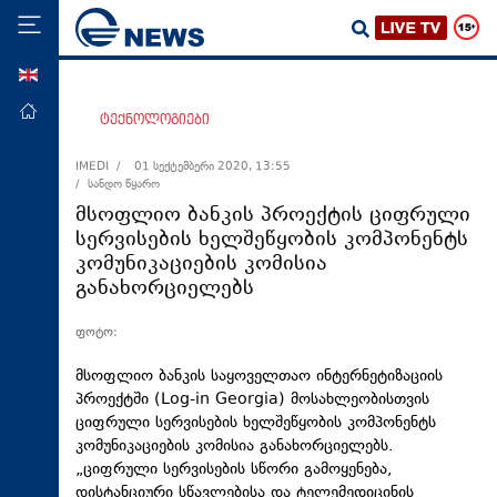
ENG
მთავარი
ტექნოლოგიები
პოლიტიკა
IMEDI /
01 სექტემბერი 2020, 13:55
/ სანდო წყარო
ეკონომიკა
მსოფლიო ბანკის პროექტის ციფრული
მსოფლიო
სერვისების ხელშეწყობის კომპონენტს
კომუნიკაციების კომისია
ჯანდაცვა
განახორციელებს
საზოგადოება
ფოტო:
სამართალი
თავდაცვა
მსოფლიო ბანკის საყოველთაო ინტერნეტიზაციის
პროექტში (Log-in Georgia) მოსახლეობისთვის
რეგიონი
ციფრული სერვისების ხელშეწყობის კომპონენტს
კომუნიკაციების კომისია განახორციელებს.
კულტურა
„ციფრული სერვისების სწორი გამოყენება,
სპორტი
დისტანციური სწავლებისა და
ტელემედიცინის