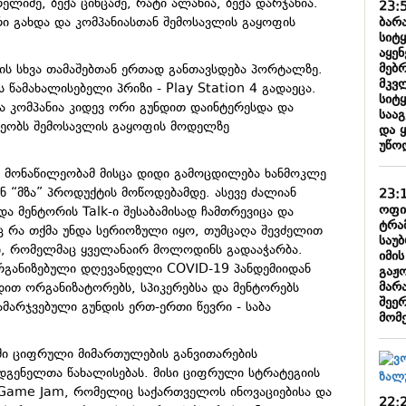
რელიძე, ბექა ცინცაძე, რატი ალანია, ბექა დარჯანია.
23:
ბარა
ი გახდა და კომპანიასთან შემოსავლის გაყოფის
სიტ
აყე
მებ
ნის სხვა თამაშებთან ერთად განთავსდება პორტალზე.
მკვ
წამახალისებელი პრიზი - Play Station 4 გადაეცა.
სიტ
და კომპანია კიდევ ორი გუნდით დაინტერესდა და
საა
რეობს შემოსავლის გაყოფის მოდელზე
და 
უწო
ი მონაწილეობამ მისცა დიდი გამოცდილება ხანმოკლე
ნ “მზა” პროდუქტის მოწოდებამდე. ასევე ძალიან
23:
ოფი
და მენტორის Talk-ი შესაბამისად ჩამთრევიცა და
ტრა
ც რა თქმა უნდა სერიოზული იყო, თუმცაღა შევძელით
საუ
ტი, რომელმაც ყველანაირ მოლოდინს გადააჭარბა.
იმი
განიზებული დღევანდელი COVID-19 პანდემიიდან
გაჟ
მარა
ით ორგანიზატორებს, სპიკერებსა და მენტორებს
შეე
გამარჯვებული გუნდის ერთ-ერთი წევრი - საბა
მომ
ი ციფრული მიმართულების განვითარების
დგენელთა წახალისებას. მისი ციფრული სტრატეგიის
 Game Jam, რომელიც საქართველოს ინოვაციებისა და
22: