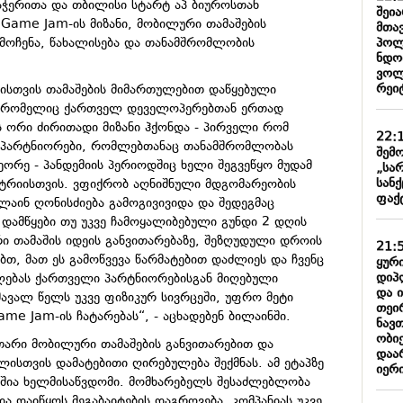
აჭერითა და თბილისი სტარტ აპ ბიუროსთან
შეი
Game Jam-ის მიზანი, მობილური თამაშების
მთა
პოლ
ოჩენა, წახალისება და თანამშრომლობის
ნდობ
ვოლ
რეიტ
იისთვის თამაშების მიმართულებით დაწყებული
ო, რომელიც ქართველ დეველოპერებთან ერთად
ს ორი ძირითადი მიზანი ჰქონდა - პირველი რომ
22:
 პარტნიორები, რომლებთანაც თანამშრომლობას
შემო
ორე - პანდემიის პერიოდშიც ხელი შეგვეწყო მუდამ
„სა
სან
სტრიისთვის. ვფიქრობ აღნიშნული მდგომარეობის
ფაქ
ლაინ ღონისძიება გამოგივივიდა და შედეგმაც
 დამწყები თუ უკვე ჩამოყალიბებული გუნდი 2 დღის
ი თამაშის იდეის განვითარებაზე, შეზღუდული დროის
21:
ბთ, მათ ეს გამოწვევა წარმატებით დაძლიეს და ჩვენც
ყური
დიპ
ებას ქართველი პარტნიორებისგან მიღებული
და 
მავალ წელს უკვე ფიზიკურ სივრცეში, უფრო მეტი
თეი
e Jam-ის ჩატარებას“, - აცხადებენ ბილაინში.
ნავ
ობიე
უთარი მობილური თამაშების განვითარებით და
დაარ
ისთვის დამატებითი ღირებულება შექმნას. ამ ეტაპზე
იერი
აშია ხელმისაწვდომი. მომხარებელს შესაძლებლობა
და დაიწყოს მეგაბაიტების დაგროვება. კომპანიას უკვე