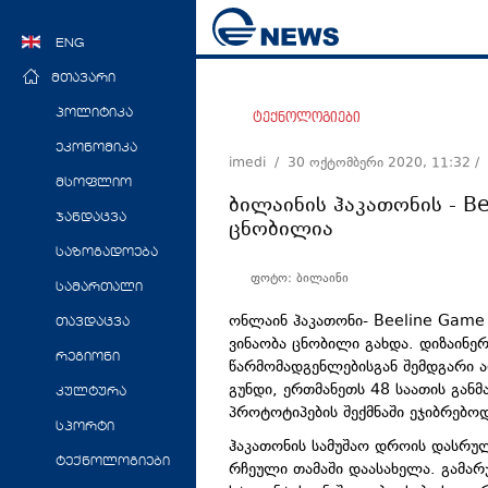
ENG
მთავარი
პოლიტიკა
ტექნოლოგიები
ეკონომიკა
imedi /
30 ოქტომბერი 2020, 11:32
/
მსოფლიო
ბილაინის ჰაკათონის - B
ჯანდაცვა
ცნობილია
საზოგადოება
ფოტო: ბილაინი
სამართალი
ონლაინ ჰაკათონი- Beeline Game
თავდაცვა
ვინაობა ცნობილი გახდა. დიზაინე
რეგიონი
წარმომადგენლებისგან შემდგარი ა
გუნდი, ერთმანეთს 48 საათის გან
კულტურა
პროტოტიპების შექმნაში ეჯიბრებოდ
სპორტი
ჰაკათონის სამუშაო დროის დასრულ
ტექნოლოგიები
რჩეული თამაში დაასახელა. გამარ