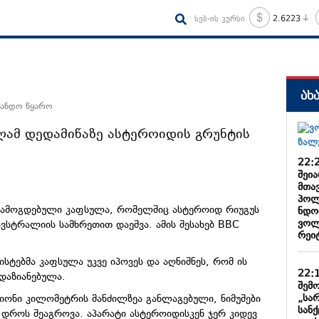
სებ-ის კურსი
2.6223
ახ
სანდო წყარო
ლამ დედამიწაზე ასტეროიდის გრუნტის
22:
შეი
მთა
პოლ
 ჩამოგდებული კაფსულა, რომელშიც ასტეროიდ რ
იუგუს
ნდობ
ვოლ
ავსტრალიის სამხრეთით დაეშვა. ამის შესახებ BBC
რეიტ
სტებმა კაფსულა უკვე იპოვეს და აღნიშნეს, რომ ის
22:
დაზიანებულა.
შემო
„სა
იონი კილომეტრის მანძილზეა განლაგებული, ნიმუშები
სან
ს დროს შეაგროვა. აპარატი
ასტეროიდისკენ
ჯერ კიდევ