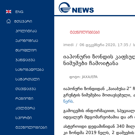
ENG
მთავარი
პოლიტიკა
ტექნოლოგიები
ეკონომიკა
imedi /
06 დეკემბერი 2020, 17:35
/ 
მსოფლიო
იაპონური ზონდის კაფსუ
ჯანდაცვა
ნიმუშები ჩამოიტანა
საზოგადოება
ფოტო: JAXA/EPA
სამართალი
იაპონური
ზონდიდან
„ჰაიაბუსა-2“
თავდაცვა
გრუნტის ნიმუშებია მოთავსებული, 
რეგიონი
წერს
.
კულტურა
გამოცემის ინფორმაციით, სპეციალი
იდეალურ მდგომარეობაშია და არ 
სპორტი
ასტეროიდი დედამიწიდან 340 მილ
ტექნოლოგიები
კი ზონდმა 2019 წელს, 2 დაშვები