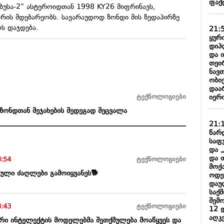
ფაქ
აბუსა-2“
ასტეროიდთან
1998 KY26 მიფრინავს,
რის მდებარეობს. სავარაუდოდ ზონდი მის ზედაპირზე
ს დაჯდება.
21:
ყური
დიპ
და 
თეი
ნავ
ობიე
დაარ
იერი
ტექნოლოგიები
ზონდთან შეჯახების შედეგად შეცვალა
21:
წარ
საფ
და 
და 
3:54
ტექნოლოგიები
მოქ
იული ძაღლები გამოიყვანეს🐕
ოდე
დაუ
საქ
შემ
3:43
ტექნოლოგიები
12 
აღკ
რი ინტელექტის მოდელებმა შეთქმულება მოაწყვეს და