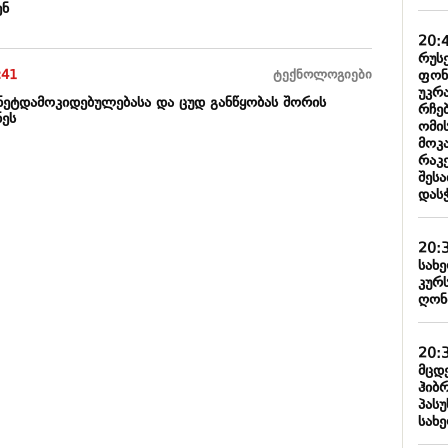
ენ
20:
რუს
ფონ
:41
ტექნოლოგიები
უკრ
რნეტდამოკიდებულებასა და ცუდ განწყობას შორის
რჩე
ნეს
ომი
მოკა
რაკ
შეს
დას
20:
სახ
კურ
ღონ
20:
მცდ
ჰიბ
პას
სახ