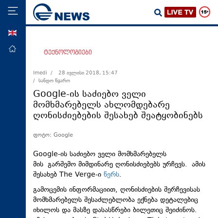
ENG
მთავარი
ტექნოლოგიები
პოლიტიკა
Imedi /
28 ივლისი 2018, 15:47
/ სანდო წყარო
ეკონომიკა
Google-ის საძიებო ველი
მსოფლიო
მომხმარებელს ახლომდებარე
ღონისძიებების შესახებ შეატყობინებს
ჯანდაცვა
საზოგადოება
ფოტო: Google
სამართალი
Google-ის საძიებო ველი მომხმარებელს
თავდაცვა
მის გარშემო მიმდინარე ღონისძიებებს ურჩევს. ამის
შესახებ The Verge-ი
წერს
.
რეგიონი
გამოცემის ინფორმაციით, ღონისძიების შერჩევისას
კულტურა
მომხმარებელს შესაძლებლობა ექნება დეტალებიც
იხილოს და მასზე დასასწრები ბილეთიც შეიძინოს.
სპორტი