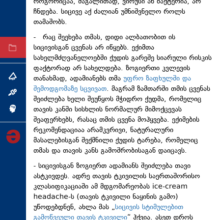
როგორიცაა, მაგალითად, ვირუსი ან ბაქტერია, არ
ტექნოლოგიები
ჩნდება. სიცივე აქ ძალიან უმნიშვნელო როლს
თამაშობს.
ტაბლოიდი
- რაც შეეხება თმას, დიდი ალბათობით ის
სიცივისგან ცვენას არ იწყებს. ექიმთა
არქივი
სახელმძღვანელოებში ქუდის გარეშე სიარული რისკის
ფაქტორად არ სახელდება. ზოგიერთი კვლევის
თანახმად, ადამიანებს თმა
უფრო ზაფხულში და
თემა
შემოდგომაზე სცვივათ
. მაგრამ ზამთარში თმის ცვენას
ინტერვიუ
შეიძლება ხელი შეუწყოს მჭიდრო ქუდმა, რომელიც
თავის კანში სისხლის ნორმალურ მიმოქცევას
ინქვიზიცია
შეაფერხებს, რასაც თმის ცვენა მოჰყვება. ექიმების
რეკომენდაციაა არამკვრივი, ნატურალური
მასალებისგან შექმნილი ქუდის ტარება, რომელიც
თმას და თავის კანს გამოშრობისაგან დაიცავს.
- სიცივისგან ზოგიერთ ადამიანს შეიძლება თავი
ასტკივდეს. ადრე თავის ტკივილის საერთაშორისო
კლასიფიკაციაში ამ მდგომარეობას ice-cream
headache-ს (თავის ტკივილი ნაყინის გამო)
უწოდებდნენ, ახლა მას „
სიცივის სტიმულებით
გამოწვეული თავის ტკივილი
“ ჰქვია. ასეთ დროს