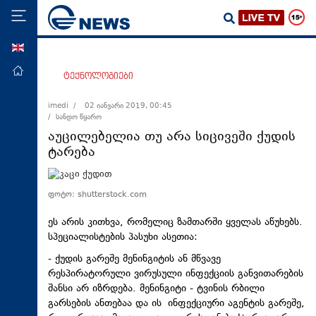
ENG
მთავარი
ტექნოლოგიები
პოლიტიკა
imedi /
02 იანვარი 2019, 00:45
/ სანდო წყარო
ეკონომიკა
აუცილებელია თუ არა სიცივეში ქუდის
მსოფლიო
ტარება
ჯანდაცვა
საზოგადოება
ფოტო: shutterstock.com
სამართალი
ეს არის კითხვა, რომელიც ზამთარში ყველას აწუხებს.
სპეციალისტების პასუხი ასეთია:
თავდაცვა
- ქუდის გარეშე მენინგიტის ან მწვავე
რეგიონი
რესპირატორული ვირუსული ინფექციის განვითარების
კულტურა
შანსი არ იზრდება. მენინგიტი - ტვინის რბილი
გარსების ანთებაა და ის ინფექციური აგენტის გარეშე,
სპორტი