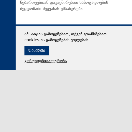
ნებართვებთან დაკავშირებით საზოგადოების
შეცდომაში შეყვანას ემსახურება.
ამ საიტის გამოყენებით, თქვენ ეთანხმებით
cookies-ის გამოყენების უფლებას.
დახურვა
კონფიდენციალურობა
07 აგვისტო 2026,
17:55
პოლიტიკა
ნიკოლოზ კახეთელიძე: ოპოზიციის წარმომადგენლები
საუბრობენ ისეთ საკითხებზე, რომელთა არსი ან
სათანადოდ ვერ გაუგიათ, ან საზოგადოებას
შეგნებულად აწვდიან არასწორ ინფორმაციას
დედაქალაქში მიმდინარე სამშენებლო პროცესების