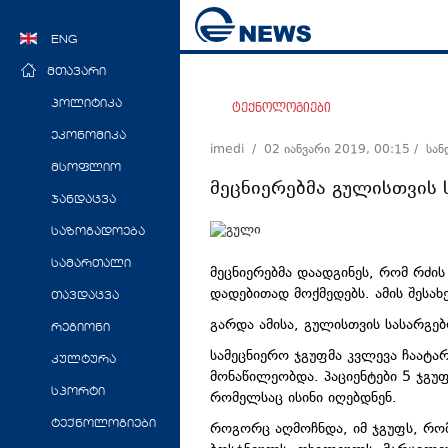
ENG
მთავარი
პოლიტიკა
ტექნოლოგიები
ეკონომიკა
imedi /
02 იანვარი 2019, 00:15
/ სა
მსოფლიო
მეცნიერებმა გულისთვის
ჯანდაცვა
საზოგადოება
სამართალი
მეცნიერებმა დაადგინეს, რომ რძი
დადებითად მოქმედებს. ამის შესა
თავდაცვა
გარდა ამისა, გულისთვის სასარგე
რეგიონი
სამეცნიერო ჯგუფმა კვლევა ჩაატა
კულტურა
მონაწილეობდა. პაციენტები 5 ჯგუ
სპორტი
რომელსაც ისინი იღებდნენ.
ტექნოლოგიები
როგორც აღმოჩნდა, იმ ჯგუფს, რო