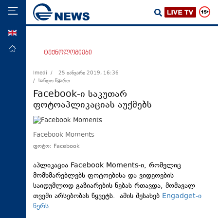
ENG
მთავარი
ტექნოლოგიები
პოლიტიკა
Imedi /
25 იანვარი 2019, 16:36
/ სანდო წყარო
ეკონომიკა
Facebook-ი საკუთარ
მსოფლიო
ფოტოაპლიკაციას აუქმებს
ჯანდაცვა
საზოგადოება
Facebook Moments
ფოტო: Facebook
სამართალი
თავდაცვა
აპლიკაცია Facebook Moments-ი, რომელიც
მომხმარებლებს ფოტოებისა და ვიდეოების
რეგიონი
საიდუმლოდ გაზიარების ნებას რთავდა, მომავალ
თვეში არსებობას წყვეტს. ამის შესახებ
Engadget-ი
კულტურა
წერს
.
სპორტი