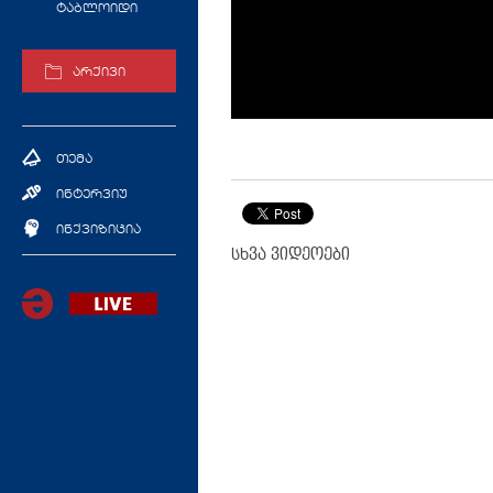
ტაბლოიდი
არქივი
თემა
ინტერვიუ
ინქვიზიცია
სხვა ვიდეოები