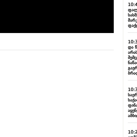
10:
ფალ
სას
მარკ
ფაქ
10:
და 
არა
შემ
ნაწა
გავ
ბრა
10:
საე
საქ
ფინ
აყენ
ამბი
10: