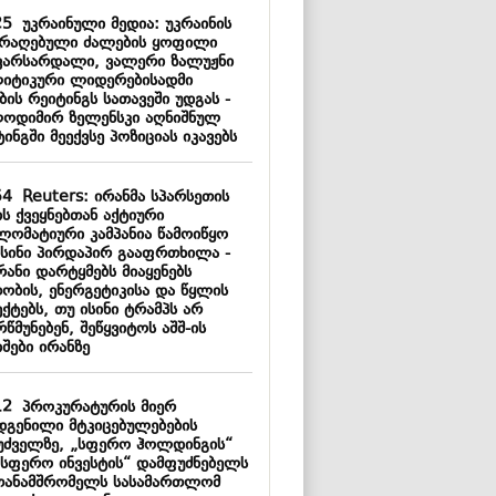
25
უკრაინული მედია: უკრაინის
არაღებული ძალების ყოფილი
ვარსარდალი, ვალერი ზალუჟნი
იტიკური ლიდერებისადმი
ის რეიტინგს სათავეში უდგას -
ოდიმირ ზელენსკი აღნიშნულ
ინგში მეექვსე პოზიციას იკავებს
54
Reuters: ირანმა სპარსეთის
ს ქვეყნებთან აქტიური
ლომატიური კამპანია წამოიწყო
ისინი პირდაპირ გააფრთხილა -
რანი დარტყმებს მიაყენებს
თობის, ენერგეტიკისა და წყლის
ქტებს, თუ ისინი ტრამპს არ
წმუნებენ, შეწყვიტოს აშშ-ის
შები ირანზე
12
პროკურატურის მიერ
დგენილი მტკიცებულებების
უძველზე, „სფერო ჰოლდინგის“
„სფერო ინვესტის“ დამფუძნებელს
თანამშრომელს სასამართლომ