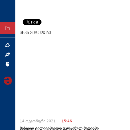
ტექნოლოგიები
ტაბლოიდი
არქივი
სხვა ვიდეოები
თემა
ინტერვიუ
ინქვიზიცია
14 ოქტომბერი 2021 -
15:46
მიხეილ ცილიკიშვილი უკრაინულ მედიაში