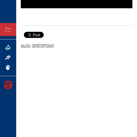
ტექნოლოგიები
ტაბლოიდი
არქივი
სხვა ვიდეოები
თემა
ინტერვიუ
ინქვიზიცია