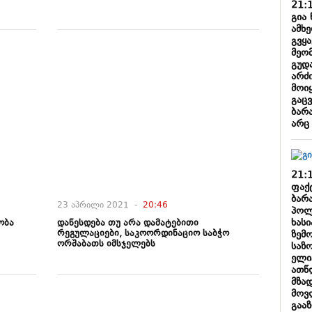
21:
გია 
ამხ
გვყ
მეო
გუდ
არძი
მოიყ
გაც
ბარა
არც
21:
ფაქ
ბარა
23 აპრილი 2021 -
20:46
პოლ
ხასი
ობა
დაწესდება თუ არა დამატებითი
რეგულაციები, საკოორდინაციო საბჭო
ზემ
ორშაბათს იმსჯელებს
საზ
ელი
ათწ
მზა
მოვ
გაა