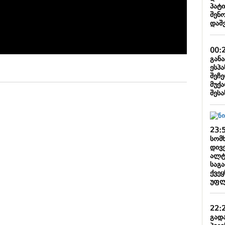
პატ
შენ
დაშ
00:
გან
ესპ
შეჩ
მუქა
შესა
23:
სომ
დივ
ალტ
საგ
ქვე
უფლ
22:
გად