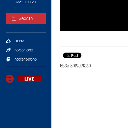
ტაბლოიდი
არქივი
თემა
ინტერვიუ
ინქვიზიცია
სხვა ვიდეოები