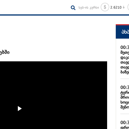
სებ-ის კურსი
2.6210
ახ
00:
ებში
მეთ
დაკ
თავ
თავ
ბაზ
00:
ტერ
შრო
სოც
შენ
00:
დრო