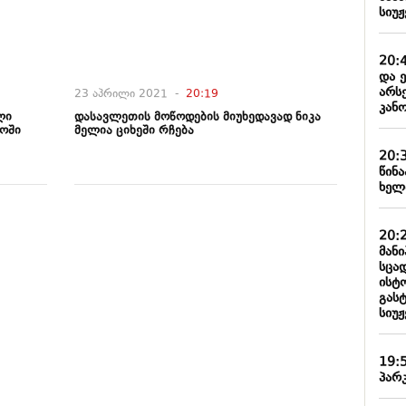
სიუჟ
20:
და 
არს
23 აპრილი 2021 -
20:19
კან
ლი
დასავლეთის მოწოდების მიუხედავად ნიკა
ოში
მელია ციხეში რჩება
20:
წინ
ხელ
20:
მან
სცა
ისტ
გასტ
სიუჟ
19:
პარ