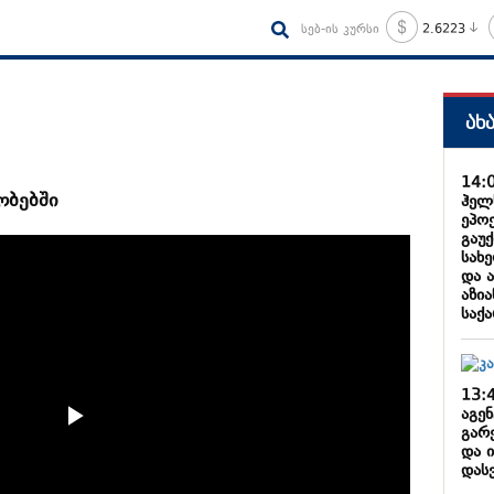
სებ-ის კურსი
2.6223
ახ
14:
ობებში
ჰელს
ეპო
გაუ
სახ
და 
აზია
საქ
13:
აგენ
გარ
და ი
დას