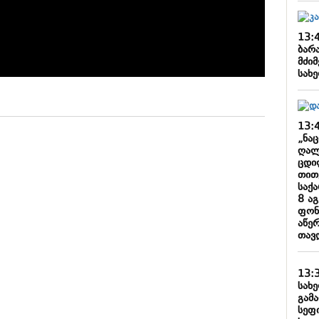
13:
ბარა
მძი
სახ
13:
„ნა
ღალ
ცდი
თით
საქ
8 აგ
ფონ
აწე
თავდ
13:
სახ
გამ
სეფ