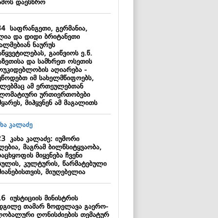
ამოს დაესწრო
34
საფრანგეთი, გერმანია,
ლია და დიდი ბრიტანეთი
სალმებიან ნაურუს
წყვეტილებას, გაიწვიოს ე.წ.
აზეთისა და სამხრეთ ოსეთის
ოუკიდებლობის აღიარება -
უწოდებთ იმ სახელმწიფოებს,
ლებმაც ამ ერთეულებთან
ლომატიური ურთიერთობები
ყარეს, მიჰყვნენ ამ მაგალითს
23
კახა კალაძე: იუმორი
ღებია, მაგრამ ბილწსიტყვაობა,
აცხყოფის მიყენება ჩვენი
სულის, კულტურის, წარმატებული
მიანებისთვის, მიუღებელია
16
იუსტიციის მინისტრის
დგილე თამარ ზოდელავა გაერო-
ლობალური ღონისძიების თემატურ