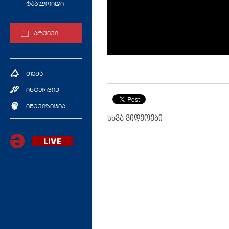
ტაბლოიდი
არქივი
თემა
ინტერვიუ
ინქვიზიცია
სხვა ვიდეოები