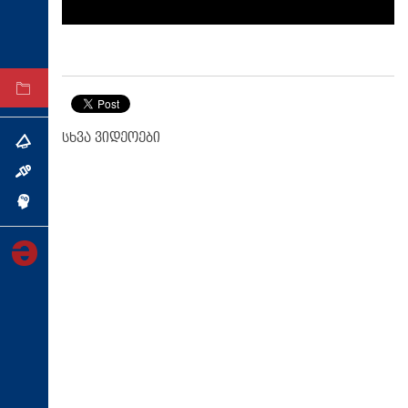
ტექნოლოგიები
ტაბლოიდი
არქივი
სხვა ვიდეოები
თემა
ინტერვიუ
ინქვიზიცია