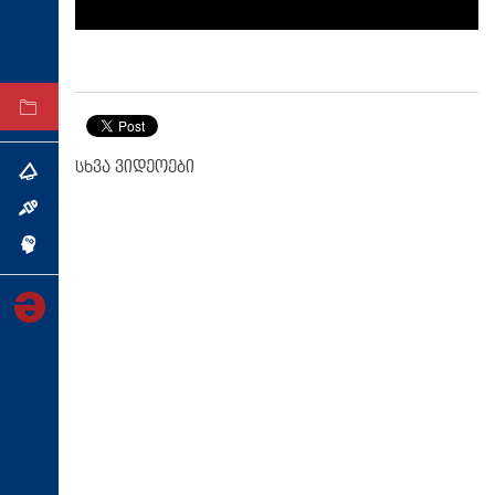
ტექნოლოგიები
ტაბლოიდი
არქივი
სხვა ვიდეოები
თემა
ინტერვიუ
ინქვიზიცია