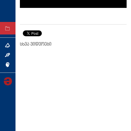
ტექნოლოგიები
ტაბლოიდი
არქივი
სხვა ვიდეოები
თემა
ინტერვიუ
ინქვიზიცია