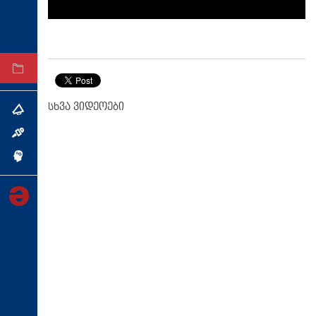
ტექნოლოგიები
ტაბლოიდი
არქივი
სხვა ვიდეოები
თემა
ინტერვიუ
ინქვიზიცია