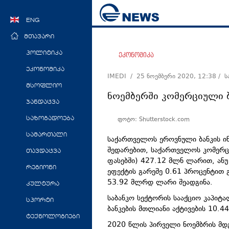
ENG
მთავარი
პოლიტიკა
ეკონომიკა
ეკონომიკა
IMEDI /
25 ნოემბერი 2020, 12:38
/ 
მსოფლიო
ნოემბერში კომერციული ბ
ჯანდაცვა
ფოტო: Shutterstock.com
საზოგადოება
სამართალი
საქართველოს ეროვნული ბანკის ი
შედარებით, საქართველოს კომერცი
თავდაცვა
ფასებში) 427.12 მლნ ლარით, ანუ
რეგიონი
ეფექტის გარეშე 0.61 პროცენტით 
53.92 მლრდ ლარი შეადგინა.
კულტურა
საბანკო სექტორის სააქციო კაპიტ
სპორტი
ბანკების მთლიანი აქტივების 10.4
ტექნოლოგიები
2020 წლის პირველი ნოემბრის მდ