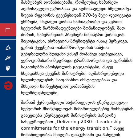
მასშტაბურ ღონისძიებაში, რომელსაც სამხრეთ-
ტექნოლოგიები
აღმოსავლეთ ევროპისა და აღმოსავლეთ ხმელთაშუა
ზღვის რეგიონის ქვეყნებიდან 270-ზე მეტი დელეგატი
ტაბლოიდი
ესწრება, მაღალი დონის სამთავრობო და კერძო
სექტორის წარმომადგენლები მონაწილეობენ, მათ
არქივი
შორის, საბერძნეთის პრემიერ-მინისტრი კირიაკოს
მიცოტაკისი
, ისრაელის პრეზიდენტი ისააკ ჰერცოგი,
ყურის ქვეყნების თანამშრომლობის საბჭოს
თემა
გენერალური მდივანი
ჯასემ
მოჰამედ
ალბუდაივი
,
ინტერვიუ
ევროკომისარი მდგრადი ტრანსპორტისა და ტურიზმის
საკითხებში
აპოსტოლოს
ციციკოსტასი
, ასევე
ინქვიზიცია
სხვადასხვა ქვეყნის მინისტრები, აღმასრულებელი
ხელისუფლების, საფინანსო ინსტიტუტებისა და
მსხვილი საინვესტიციო კომპანიების
ხელმძღვანელები.
მარიამ ქვრივიშვილი საქართველოს ენერგეტიკული
სექტორის მნიშვნელოვან მიმართულებებზე მოხსენებას
გააკეთებს ენერგეტიკის მინისტრების
პანელზე
სახელწოდებით „Delivering 2030 – Leadership
commitments for the energy transition,“ ასევე
მონაწილეობას მიიღებს დისკუსიაში და
პანელის