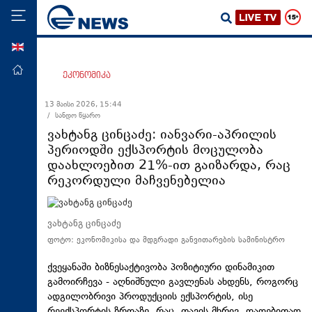
ENG
მთავარი
ეკონომიკა
პოლიტიკა
13 მაისი 2026, 15:44
/ სანდო წყარო
ეკონომიკა
ვახტანგ ცინცაძე: იანვარი-აპრილის
მსოფლიო
პერიოდში ექსპორტის მოცულობა
დაახლოებით 21%-ით გაიზარდა, რაც
ჯანდაცვა
რეკორდული მაჩვენებელია
საზოგადოება
სამართალი
ვახტანგ ცინცაძე
თავდაცვა
ფოტო: ეკონომიკისა და მდგრადი განვითარების სამინისტრო
რეგიონი
ქვეყანაში ბიზნესაქტივობა პოზიტიური დინამიკით
კულტურა
გამოირჩევა - აღნიშნული გავლენას ახდენს, როგორც
ადგილობრივი პროდუქციის ექსპორტის, ისე
სპორტი
რეექსპორტის ზრდაზე, რაც, თავის მხრივ, დადებითად