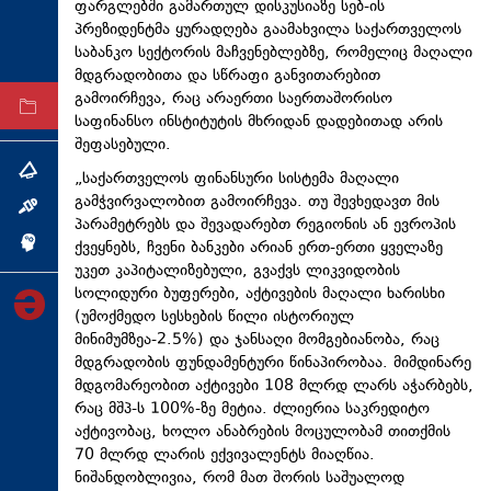
ფარგლებში გამართულ დისკუსიაზე სებ-ის
ტექნოლოგიები
პრეზიდენტმა ყურადღება გაამახვილა საქართველოს
საბანკო სექტორის მაჩვენებლებზე, რომელიც მაღალი
ტაბლოიდი
მდგრადობითა და სწრაფი განვითარებით
გამოირჩევა, რაც არაერთი საერთაშორისო
არქივი
საფინანსო ინსტიტუტის მხრიდან დადებითად არის
შეფასებული.
თემა
„საქართველოს ფინანსური სისტემა მაღალი
გამჭვირვალობით გამოირჩევა. თუ შევხედავთ მის
ინტერვიუ
პარამეტრებს და შევადარებთ რეგიონის ან ევროპის
ქვეყნებს, ჩვენი ბანკები არიან ერთ-ერთი ყველაზე
ინქვიზიცია
უკეთ კაპიტალიზებული, გვაქვს ლიკვიდობის
სოლიდური ბუფერები, აქტივების მაღალი ხარისხი
(უმოქმედო სესხების წილი ისტორიულ
მინიმუმზეა-2.5%) და ჯანსაღი მომგებიანობა, რაც
მდგრადობის ფუნდამენტური წინაპირობაა. მიმდინარე
მდგომარეობით აქტივები 108 მლრდ ლარს აჭარბებს,
რაც მშპ-ს 100%-ზე მეტია. ძლიერია საკრედიტო
აქტივობაც, ხოლო ანაბრების მოცულობამ თითქმის
70 მლრდ ლარის ექვივალენტს მიაღწია.
ნიშანდობლივია, რომ მათ შორის საშუალოდ