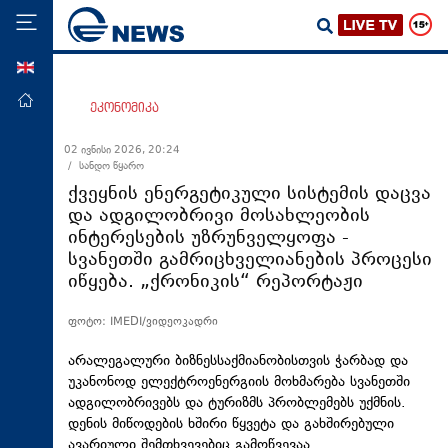
ENG
მთავარი
ეკონომიკა
პოლიტიკა
02 ივნისი 2026, 20:24
/ სანდო წყარო
ეკონომიკა
ქვეყნის ენერგეტიკული სისტემის დაცვა
მსოფლიო
და ადგილობრივი მოსახლეობის
ინტერესების უზრუნველყოფა -
ჯანდაცვა
სვანეთში გამრიცხველიანების პროცესი
საზოგადოება
იწყება. „ქრონიკის“ რეპორტაჟი
სამართალი
ფოტო: IMEDI/ვიდეოკადრი
თავდაცვა
არალეგალური ბიზნესსაქმიანობისთვის ჭარბად და
რეგიონი
უკანონოდ ელექტროენერგიის მოხმარება სვანეთში
ადგილობრივებს და ტურიზმს პრობლემებს უქმნის.
კულტურა
დენის მიწოდების ხშირი წყვეტა და გახშირებული
სპორტი
ავარიული შემთხვევებიც გამოწვევაა.