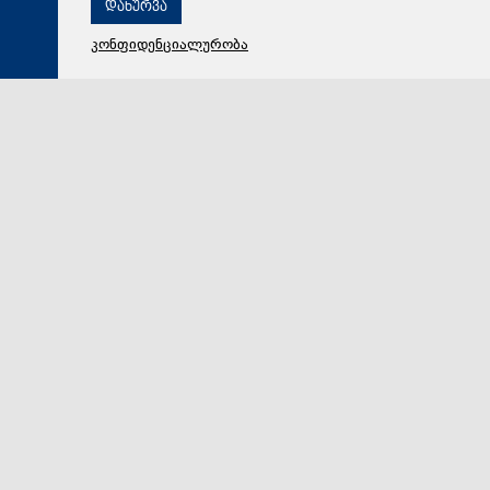
დახურვა
კონფიდენციალურობა
06 აგვისტო 2026,
19:08
მსოფლიო
The Washington Post: ტრამპმა ჰეგსეტისგან
განმარტებები მოითხოვა იმასთან დაკავშირებით, თუ
რატომ შეიყვანეს შეცდომაში საბრძოლო მარაგების
დეფიციტის საკითხზე, რაც ახლა ირანთან სამხედრო
ვარიანტების შეზღუდვის საფრთხეს ქმნის
აშშ-ის პრეზიდენტის, დონალდ ტრამპის
უკმაყოფილებამ ირანთან დაკავშირებული ომის გამო
გასულ კვირას კემპ-დევიდში კულმინაციას მიაღწია,…