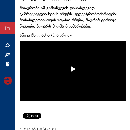
ტექნოლოგიები
მთავრობა ამ გამოწვევის დასაძლევად
გამრიცხველიანებას იწყებს. ელექტრომომარაგება
ტაბლოიდი
მოსახლეობისთვის უფასო რჩება, მაგრამ ტარიფი
წესდება ზღვარს მიღმა მოხმარებაზე.
არქივი
ანუკი ჩხიკვაძის რეპორტაჟი.
თემა
ინტერვიუ
ინქვიზიცია
ყველა სიახლე