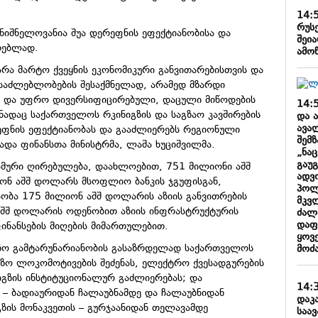
14:
რუს
მნიშნელოვანია შუა დერეფნის ეფექტიანობისა და
შეი
რებლად.
ამო
 არა მარტო ქვეყნის ეკონომიკური განვითარებისთვის და
ესაძლებლობების შესაქმნელად, არამედ მზარდი
ს და უფრო დივერსიფიცირებული, დაცული მიწოდების
14:
ნადაც საქართველოს რკინიგზის და საგზაო კავშირების
და ა
ავა
რეფნის ეფექტიანობას და გააძლიერებს რეგიონული
შემ
ხადა ფინანსთა მინისტრმა, ლაშა ხუციშვილმა.
„ნაც
გაუ
ამური ღირებულება, დაახლოებით, 751 მილიონი აშშ
ადვ
ონ აშშ დოლარს მსოფლიო ბანკის ჯგუფისგან,
პოლ
ობა 175 მილიონ აშშ დოლარის აზიის განვითრების
მკვ
 აშშ დოლარის ოდენობით აზიის ინფრასტრუქტურის
ძალ
დაფ
ფინანსების მიღების მიმართულებით.
ყოვ
გზო გამტარუნარიანობის გასაზრდელად საქართველოს
მოძ
ზო ლოკომოტივების შეძენას, ელექტრო ქვესადგურების
გზის ინსტიტუციონალურ გაძლიერებას; და
14:
 – ბადიაურიდან ჩალაუბნამდე და ჩალაუბნიდან
დაკა
ზის მონაკვეთის – გურჯაანიდან თელავამდე
საა