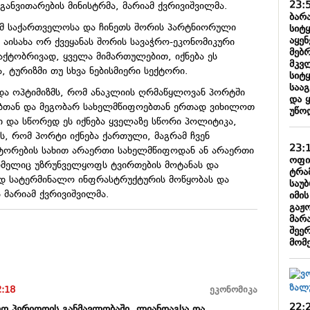
23:
განვითარების მინისტრმა, მარიამ ქვრივიშვილმა.
ბარა
 რომ საქართველოსა და ჩინეთს შორის პარტნიორული
სიტ
აყე
 აისახა ორ ქვეყანას შორის სავაჭრო-ეკონომიკური
მებ
ქტობრივად, ყველა მიმართულებით, იქნება ეს
მკვ
 ტურიზმი თუ სხვა ნებისმიერი სექტორი.
სიტ
საა
და ოპტიმიზმს, რომ ანაკლიის ღრმაწყლოვან პორტში
და 
ებთან და მეგობარ სახელმწიფოებთან ერთად ვიხილოთ
უწო
 და სწორედ ეს იქნება ყველაზე სწორი პოლიტიკა,
, რომ პორტი იქნება ქართული, მაგრამ ჩვენ
23:
ტორების სახით არაერთი სახელმწიფოდან ან არაერთი
ოფი
ომელიც უზრუნველყოფს ტვირთების მოტანას და
ტრა
 სატერმინალო ინფრასტრუქტურის მოწყობას და
საუ
ა მარიამ ქვრივიშვილმა.
იმი
გაჟ
მარა
შეე
მომ
2:18
ეკონომიკა
22:
ლო პერიოდის განმავლობაში, ლიანდაგსა და