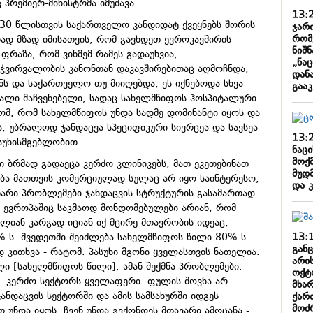
 პრემიერ-მინისტრმა იმუშავა.
13:
030 წლისთვის საქართველო კანდიდატ ქვეყნებს შორის
ჯარი
რომ
რად მზად იმისათვის, რომ გავხდეთ ევროკავშირის
ნიშ
რაზა, რომ ვინმემ რამეს გადაუხვია,
„ნა
ჭვირვალობის კანონთან დაკავშირებითაც აღმოჩნდა,
დან
ნს და საქართველო თუ მიიღებდა, ეს იქნებოდა სხვა
გაა
ბალი მაჩვენებელი, სადაც სახელმწიფოს ჰოსპიტალური
ტომ, რომ სახელმწიფოს უნდა სადმე დომინანტი იყოს და
, უბრალოდ ჯანდაცვა სპეციფიკური სივრცეა და სავსეა
13:
სუხისმგებლობით.
ნაც
მოქმ
ბრმად გადაეცა კერძო კლინიკებს, მათ ეკეთებინათ
მუდ
ება მათთვის კომერციულად სულაც არ იყო საინტერესო,
და კ
აზარი პრობლემები ჯანდაცვის სტრუქტურის გასამართად
მ ევროპაშიც საკმაოდ მონდომებულები არიან, რომ
ლიან კარგად იციან იქ მცირე მთავრობის იდეაც,
13:
0%-ს. შვედეთში შეიძლება სახელმწიფოს წილი 80%-ს
განც
კითხვა - რატომ. პასუხი მგონი ყველასთვის ნათელია.
არი
ლი [სახელმწიფოს წილი]. ამან შექმნა პრობლემები.
ოქტ
 - კერძო სექტორს ყველაფერი. ფულის შოვნა არ
მხა
ჯანდაცვის სექტორში და ამის სამსახურში იდგეს
ქარ
მოძ
თ უნდა იყოს. ჩვენ უნდა გვქონდეს მთავარი ამოცანა -