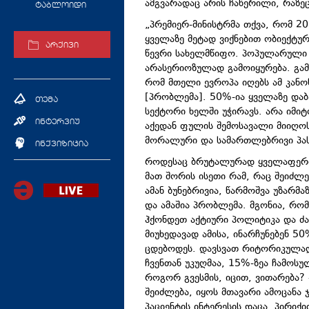
ამგვარადაც არის ჩაწერილი, რაზეც
ტაბლოიდი
„პრემიერ-მინისტრმა თქვა, რომ 2
ყველაზე მეტად ვიქნებით ობიექტუ
არქივი
წევრი სახელმწიფო. პოპულარული ფ
არასერიოზულად გამოიყურება. გამ
რომ მთელი ევროპა იღებს ამ კანო
[პრობლემა]. 50%-ია ყველაზე და
თემა
სექტორი ხელში უჭირავს. არა იმი
ინტერვიუ
აქედან ფულის შემოსავალი მიიღოს
მორალური და სამართლებრივი პა
ინქვიზიცია
როდესაც ბრუტალურად ყველაფერი 
მათ შორის ისეთი რამ, რაც შეიძლ
ამან ბუნებრივია, წარმოშვა უზარმ
და ამაშია პრობლემა. მგონია, რო
ჰქონდეთ აქტიური პოლიტიკა და ძა
მიუხედავად ამისა, ინარჩუნებენ 5
ცდებოდეს. დავსვათ რიტორიკულად 
ჩვენთან უკუღმაა, 15%-ზეა ჩამოსუ
როგორ გვესმის, იცით, ვითარება?
შეიძლება, იყოს მთავარი ამოცანა 
პაციენტის ინტერესის დაცა. პირიქი