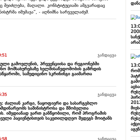
დან
ც შეიძლება, მაღალი. კონსტიტუციაში ამგვარადაც
ისტრმა იმუშავა“, - აღნიშნა სარჯველაძემ.
13:
200
სანქ
არა
0:51
ჯანდაცვა
ეული გამოვლენის, პრევენციისა და რეგიონებში
13:
ინო მომსახურებაზე ხელმისაწვდომობის გაზრდის
რომ
წყაროში, სამედიცინო სკრინინგი გაიმართა
პატ
გამ
აცხ
რუს
6:35
ჯანდაცვა
პირ
201
ე: ძალიან კარგი, ნაყოფიერი და სასარგებლო
მიე
მდინარეობს სამინისტროსა და მშობელთა
რუს
ის. იმედიანად ვართ განწყობილი, რომ პროგრამის
ული პაციენტისთვის საკეთილდღეო შედეგს მოიტანს
რუს
აქცი
აგენ
6:58
ჯანდაცვა