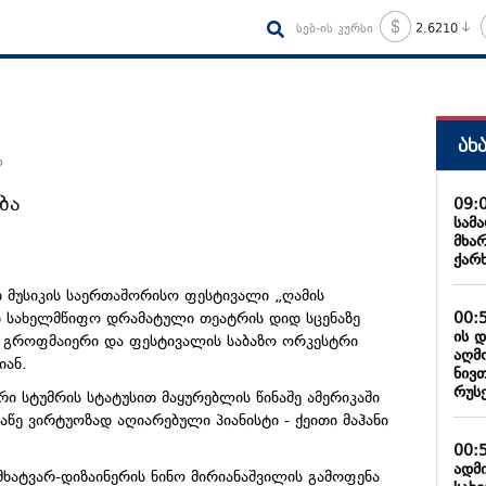
სებ-ის კურსი
2.6210
ახ
ო
ბა
09:
სამ
მხა
ქარ
 მუსიკის საერთაშორისო ფესტივალი „ღამის
00:
ი სახელმწიფო დრამატული თეატრის დიდ სცენაზე
ის 
გროფმაიერი
და ფესტივალის საბაზო ორკესტრი
აღმ
იან.
ნივ
რუს
ი სტუმრის სტატუსით მაყურებლის წინაშე ამერიკაში
აწე
ვირტუოზად
აღიარებული პიანისტი - ქეითი
მაჰანი
00:
ადმ
მხატვარ-დიზაინერის
ნინო მირიანაშვილის გამოფენა