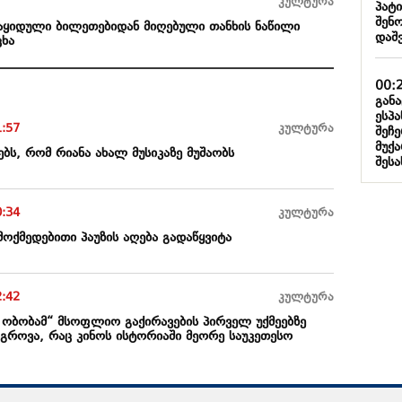
კულტურა
პატ
შენ
ე გაყიდული ბილეთებიდან მიღებული თანხის ნაწილი
დაშ
ცხა
00:
გან
ესპ
1:57
კულტურა
შეჩ
მუქა
ბს, რომ რიანა ახალ მუსიკაზე მუშაობს
შესა
0:34
კულტურა
მოქმედებითი პაუზის აღება გადაწყვიტა
2:42
კულტურა
ა ობობამ“ მსოფლიო გაქირავების პირველ უქმეებზე
გროვა, რაც კინოს ისტორიაში მეორე საუკეთესო