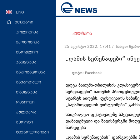
ENG
მთავარი
პოლიტიკა
კულტურა
ეკონომიკა
25 აგვისტო 2022, 17:41
/ სანდო წყარ
მსოფლიო
„ღამის სერენადები“ იწყე
ჯანდაცვა
ფოტო: Facebook
საზოგადოება
სამართალი
დღეს ბათუმი-თბილისის კლასიკური
სერენადები“ ბათუმის პროფესიულ
თავდაცვა
სტარტს აიღებს. ფესტივალს
საბინე
რეგიონი
„საქართველოს
ვირტუოზები
“ გახსნ
კულტურა
საიუბილეო ფესტივალზე სპეციალურ
დაბადებული და
ზალსბურგში
მოღვ
სპორტი
წარდგება.
ტექნოლოგიები
„ღამის სერენადების“ ფარგლებში