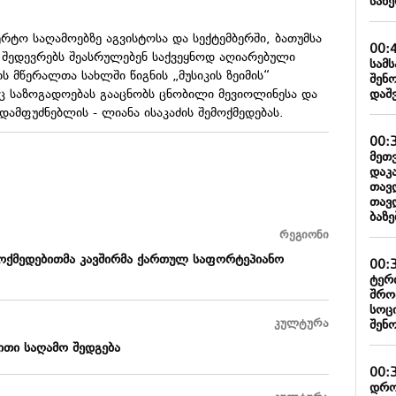
სახ
ტო საღამოებზე აგვისტოსა და სექტემბერში, ბათუმსა
00:
შედევრებს შეასრულებენ საქვეყნოდ აღიარებული
სამ
ის მწერალთა სახლში წიგნის „მუსიკის ზეიმის“
შენ
დაშ
იც საზოგადოებას გააცნობს ცნობილი
მევიოლინესა
და
დამფუძნებლის - ლიანა ისაკაძის შემოქმედებას.
00:
მეთ
დაკ
თავ
თავ
ბაზ
რეგიონი
ოქმედებითმა კავშირმა ქართულ საფორტეპიანო
00:
ტერ
შრო
სოც
კულტურა
შენ
ითი საღამო შედგება
00:
დრო