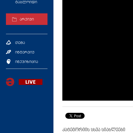
ტაბლოიდი
არქივი
თემა
ინტერვიუ
ინქვიზიცია
კატეგორიის სხვა სიახლეები