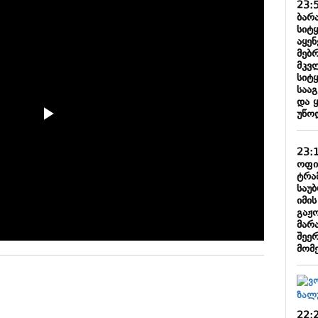
23:
ბარა
სიტ
აყე
მებ
მკვ
სიტ
საა
და 
უწო
23:
ოფი
ტრა
საუ
იმი
გაჟ
მარა
შეე
მომ
22: