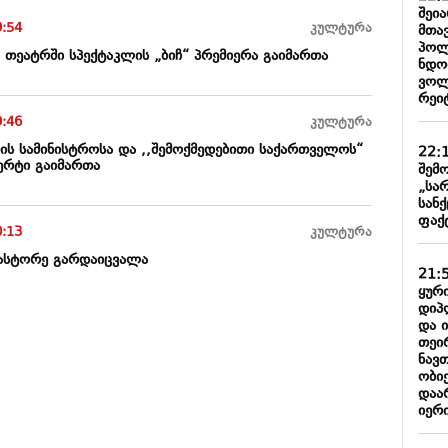
შეი
9:54
კულტურა
მთა
პოლ
 თეატრში სპექტაკლის „ბიჩ“ პრემიერა გაიმართა
ნდობ
ვოლ
რეიტ
9:46
კულტურა
ის სამინისტროსა და ,,შემოქმედებითი საქართველოს“
22:
ერტი გაიმართა
შემო
„სა
სან
ფაქ
0:13
კულტურა
 პასტორე გარდაიცვალა
21:
ყური
დიპ
და 
თეი
ნავ
ობიე
დაარ
იერი