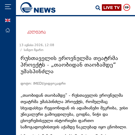
ENG
მთავარი
კულტურა
პოლიტიკა
13 ივნისი 2026, 12:08
/ სანდო წყარო
ეკონომიკა
რუსთაველის ეროვნულმა თეატრმა
მსოფლიო
პროექტს - „თაობიდან თაობამდე“
უმასპინძლა
ჯანდაცვა
საზოგადოება
ფოტო: IMEDI/ვიდეოკადრი
სამართალი
„თაობიდან თაობამდე“ - რუსთაველის ეროვნულმა
თავდაცვა
თეატრმა უმასპინძლა პროექტს, რომელმაც
სხვადასხვა რეგიონიდან ის ადამიანები შეკრიბა, ვისი
რეგიონი
უნიკალური გამოცდილება, ცოდნა, ნიჭი და
ცხოვრებისეული ისტორიები ფართო
კულტურა
საზოგადოებისთვის აქამდე ნაკლებად იყო ცნობილი.
სპორტი