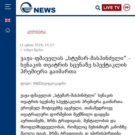
ENG
მთავარი
კულტურა
პოლიტიკა
13 ივნისი 2026, 14:57
/ სანდო წყარო
ეკონომიკა
ვაჟა-ფშაველას „სტუმარ-მასპინძელი“ -
მსოფლიო
სენაკის თეატრის სცენაზე სპექტაკლის
პრემიერა გაიმართა
ჯანდაცვა
საზოგადოება
ფოტო: IMEDI/ვიდეოკადრი
სამართალი
ვაჟა-ფშაველას „სტუმარ-მასპინძელი“ სენაკის
თავდაცვა
თეატრის სცენაზე სპექტაკლის პრემიერა გაიმართა.
ეროვნულ მოტივებზე აგებული, თანამედროვე
რეგიონი
თეატრალური ფორმებით შექმნილი დადგმა
აერთიანებს, ბრმა ტრადიციას, მენტალობას და
კულტურა
მსოფლმხედველობას, რომელიც ნებისმიერ კანონზე
სპორტი
მაღლა დგას. ბრმა ტრადიციას კი უპირისპირდება