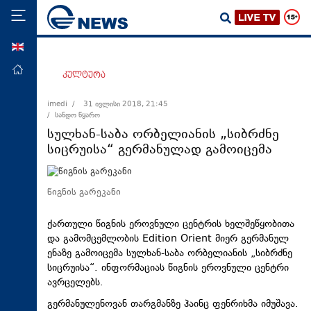
ENG
მთავარი
კულტურა
პოლიტიკა
imedi /
31 ივლისი 2018, 21:45
/ სანდო წყარო
ეკონომიკა
სულხან-საბა ორბელიანის „სიბრძნე
მსოფლიო
სიცრუისა“ გერმანულად გამოიცემა
ჯანდაცვა
საზოგადოება
წიგნის გარეკანი
სამართალი
ქართული წიგნის ეროვნული ცენტრის ხელშეწყობითა
თავდაცვა
და გამომცემლობის Edition Orient მიერ გერმანულ
ენაზე გამოიცემა სულხან-საბა ორბელიანის „სიბრძნე
რეგიონი
სიცრუისა“. ინფორმაციას წიგნის ეროვნული ცენტრი
კულტურა
ავრცელებს.
სპორტი
გერმანულენოვან თარგმანზე ჰაინც ფენრიხმა იმუშავა.