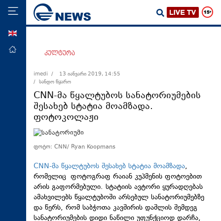
ENG
მთავარი
კულტურა
პოლიტიკა
imedi /
13 იანვარი 2019, 14:55
/ სანდო წყარო
ეკონომიკა
CNN-მა წყალტუბოს სანატორიუმების
მსოფლიო
შესახებ სტატია მოამზადა.
ფოტოკოლაჟი
ჯანდაცვა
საზოგადოება
ფოტო: CNN/ Ryan Koopmans
სამართალი
CNN-მა წყალტუბოს შესახებ სტატია მოამზადა
,
თავდაცვა
რომელიც ფოტოგრაფ რაიან კუპმენის ფოტოებით
რეგიონი
არის გაფორმებული. სტატიის ავტორი ყურადღებას
ამახვილებს წყალტუბოში არსებულ სანატორიუმებზე
კულტურა
და წერს, რომ საბჭოთა კავშირის დაშლის შემდეგ
სპორტი
სანატორიუმების დიდი ნაწილი უფუნქციოდ დარჩა,