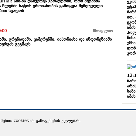
ournal: აშშ-ის დაზვერვა ვარაუდობს, რომ პუტინმა
ეკო
 წლებში ნატოს ერთიანობის გამოცდა შეზღუდული
ეტა
ბით სცადოს
შარ
ით,
ეკო
ამის
9:00
მსოფლიო
პოლ
წინ
აში, გრენადაში, კამერუნში, იაპონიასა და ინდონეზიაში
უმნ
ურვას გეგმავს
დონ
კორ
12:
ბარ
არის
სამ
ამას
ხმებით cookies-ის გამოყენების უფლებას.