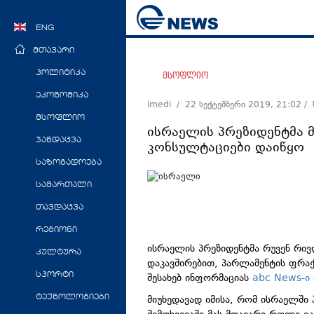
ENG
მთავარი
პოლიტიკა
მსოფლიო
ეკონომიკა
imedi /
22 სექტემბერი 2019, 21:02
/
მსოფლიო
ისრაელის პრეზიდენტმა 
ჯანდაცვა
კონსულტაციები დაიწყო
საზოგადოება
სამართალი
თავდაცვა
რეგიონი
ისრაელის პრეზიდენტმა რუვენ რივ
კულტურა
დაკავშირებით, პარლამენტის ფრაქ
სპორტი
შესახებ ინფორმაციას
abc News-ი 
მიუხედავად იმისა, რომ ისრაელში 
ტექნოლოგიები