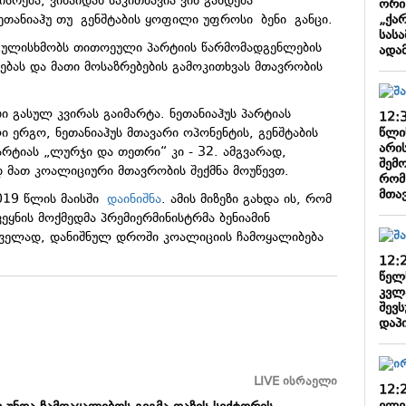
სრება, ვინაიდან საკითხავია ვინ გახდება
ორი
„ქა
 ნეთანიაჰუ თუ გენშტაბის ყოფილი უფროსი ბენი განცი.
სას
 გულისხმობს თითოეული პარტიის წარმომადგენლების
ადა
ებას და მათი მოსაზრებების გამოკითხვას მთავრობის
 გასულ კვირას გაიმარტა. ნეთანიაჰუს პარტიას
12:
წლი
 ერგო, ნეთანიაჰუს მთავარი ოპონენტის, გენშტაბის
არი
რტიას „ლურჯი და თეთრი“ კი - 32. ამგვარად,
შემ
 მათ კოალიციური მთავრობის შექმნა მოუწევთ.
რომ
მთა
019 წლის მაისში
დაინიშნა
. ამის მიზეზი გახდა ის, რომ
ყნის მოქმედმა პრემიერმინისტრმა ბენიამინ
ირველად, დანიშნულ დროში კოალიციის ჩამოყალიბება
12:
წელ
კვლ
შევ
დაპ
LIVE ისრაელი
12: