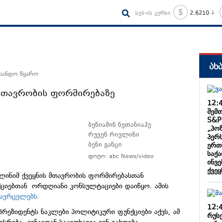
სებ-ის კურსი
2.6210
ახ
 სანდო წყარო
მთავრობის ფორმირებაზე
12:
შემ
S&P
ბენიამინ ნეთანიაჰუ
„პოზ
რუვენ რივლინი
პერს
ბენი განცი
ერთ
საქ
ფოტო: abc News/video
ინვ
ქვეყ
ლინიმ ქვეყნის მთავრობის ფორმირებასთან
ციებთან ორდღიანი კონსულტაციები დაიწყო. ამის
ავრცელებს.
12:
პრეზიდენტს ნაკლები პოლიტიკური ფუნქციები აქვს, ამ
რუს