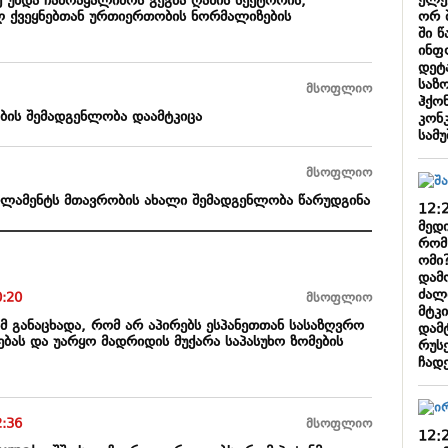
ელე
დე უნდა ჩამოაყალიბოს გეგმა ღაზის სექტორის,
ორ 
ლ ქვეყნებთან ურთიერთობის ნორმალიზების
ში 
ინფ
დეტ
საზო
მსოფლიო
ჰქო
ბის შემადგენლობა დაამტკიცა
კონ
სამუ
მსოფლიო
არლამენტს მთავრობის ახალი შემადგენლობა წარუდგინა
12:
მედი
რომ
ომი?
დამ
ძალ
0:20
მსოფლიო
მტკ
მ განაცხადა, რომ არ აპირებს ესპანეთთან სასაზღვრო
დამ
ბას და უარყო მადრიდის მუქარა საპასუხო ზომების
რუს
ჩად
2:36
მსოფლიო
12: