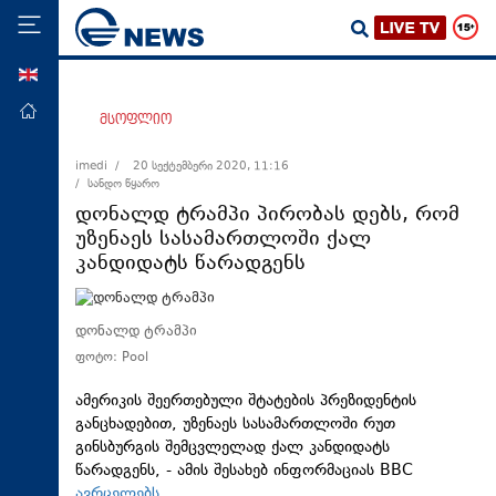
ENG
მთავარი
მსოფლიო
პოლიტიკა
imedi /
20 სექტემბერი 2020, 11:16
/ სანდო წყარო
ეკონომიკა
დონალდ ტრამპი პირობას დებს, რომ
მსოფლიო
უზენაეს სასამართლოში ქალ
კანდიდატს წარადგენს
ჯანდაცვა
საზოგადოება
დონალდ ტრამპი
სამართალი
ფოტო: Pool
თავდაცვა
ამერიკის შეერთებული შტატების პრეზიდენტის
რეგიონი
განცხადებით, უზენაეს სასამართლოში რუთ
კულტურა
გინსბურგის შემცვლელად ქალ კანდიდატს
წარადგენს, - ამის შესახებ ინფორმაციას BBC
სპორტი
ავრცელებს.