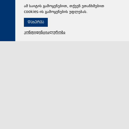
ამ საიტის გამოყენებით, თქვენ ეთანხმებით
cookies-ის გამოყენების უფლებას.
დახურვა
კონფიდენციალურობა
09 აგვისტო 2026,
12:09
მსოფლიო
საქსონიაში გერმანიის მთავრობის გადადგომა
მოითხოვეს
საქსონიაში 10 ათასმა ადამიანმა გერმანიის
მთავრობის გადადგომა მოითხოვა. ფრიდრიხ მერცის
მინისტრთა კაბინეტის გადადგომის მოთხოვნით აქცი…