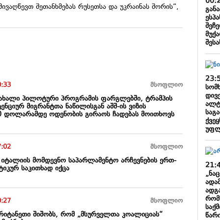
00:
ვაღწევთ შეთანხმებას რუსეთსა და უკრაინას შორის“,
გან
ესპ
შეჩ
მუქა
შესა
23:
0:33
მსოფლიო
სომ
დივ
 ახალი პილოტური პროგრამის ფარგლებში, ტრამპის
ალტ
ენციურ მიგრანტთა ნაწილისგან აშშ-ის ვიზის
საგ
0 დოლარამდე ოდენობის გირაოს ჩადებას მოითხოვს
ქვე
უფლ
7:02
მსოფლიო
ა იტალიის მომდევნო საპარლამენტო არჩევნების ერთ-
21:
იკურ საკითხად იქცა
„ნა
ადა
ადგა
რომ
0:27
მსოფლიო
საქ
ბრიტანეთი შიშობს, რომ „მსურველთა კოალიციას“
წარ