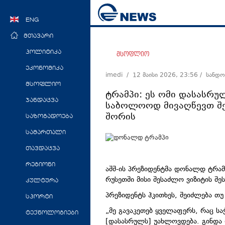
ENG
მთავარი
პოლიტიკა
მსოფლიო
ეკონომიკა
imedi /
12 მაისი 2026, 23:56
/ სანდო
მსოფლიო
ტრამპი: ეს ომი დასასრ
ჯანდაცვა
საბოლოოდ მივაღწევთ შე
შორის
საზოგადოება
სამართალი
თავდაცვა
რეგიონი
აშშ-ის პრეზიდენტმა დონალდ ტრამ
რუსეთში მისი შესაძლო ვიზიტის შე
კულტურა
პრეზიდენტს ჰკითხეს, შეიძლება თუ
სპორტი
„მე გავაკეთებ ყველაფერს, რაც საჭ
ტექნოლოგიები
[დასასრულს] უახლოვდება. გინდა 