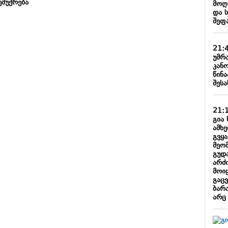
ემუქრება
მოღ
და 
შეფ
21:
უმრ
კან
წინა
შესა
21:
გია 
ამხ
გვყ
მეო
გუდ
არძი
მოიყ
გაც
ბარა
არც