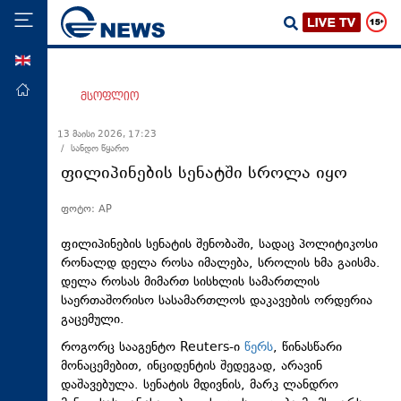
ENG
მთავარი
მსოფლიო
პოლიტიკა
13 მაისი 2026, 17:23
/ სანდო წყარო
ეკონომიკა
ფილიპინების სენატში სროლა იყო
მსოფლიო
ფოტო: AP
ჯანდაცვა
საზოგადოება
ფილიპინების სენატის შენობაში, სადაც პოლიტიკოსი
რონალდ დელა როსა იმალება, სროლის ხმა გაისმა.
სამართალი
დელა როსას მიმართ სისხლის სამართლის
საერთაშორისო სასამართლოს დაკავების ორდერია
თავდაცვა
გაცემული.
რეგიონი
როგორც სააგენტო Reuters-ი
წერს
, წინასწარი
კულტურა
მონაცემებით, ინციდენტის შედეგად, არავინ
დაშავებულა. სენატის მდივნის, მარკ ლანდრო
სპორტი