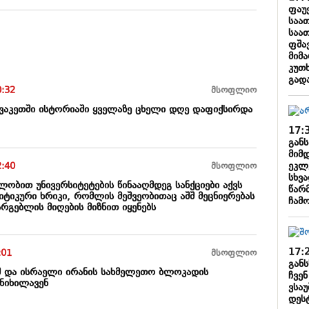
ფაუ
საა
საათ
ფშა
მიმ
კუთ
გად
0:32
მსოფლიო
ვაკეთში ისტორიაში ყველაზე ცხელი დღე დაფიქსირდა
17:
გან
მიმ
ეკლ
2:40
მსოფლიო
სხვ
ულობით უნივერსიტეტების წინააღმდეგ სანქციები აქვს
წარ
ტიკური ხრიკი, რომლის მეშვეობითაც აშშ მეცნიერებას
ჩამ
რგებლის მიღების მიზნით იყენებს
17:
:01
მსოფლიო
განს
შშ და ისრაელი ირანის სახმელეთო ბლოკადის
ჩვენ
ნიხილავენ
ვსა
დეს