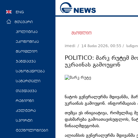
ENG
მთავარი
პოლიტიკა
მსოფლიო
ეკონომიკა
imedi /
14 მაისი 2026, 00:55
/ სანდო
მსოფლიო
POLITICO: მარკ რუტემ მო
ჯანდაცვა
უკრაინას გამოუყონ
საზოგადოება
სამართალი
თავდაცვა
ნატოს გენერალურმა მდივანმა, მარ
რეგიონი
უკრაინას გამოუყონ. ინფორმაციას 
კულტურა
თუმცა ეს ინიციატივა, რომელმაც
დახმარება გამოათავისუფლოს, ნატ
სპორტი
წინააღმდეგობას.
ტექნოლოგიები
ალიანსის გენერალურმა მდივანმა 