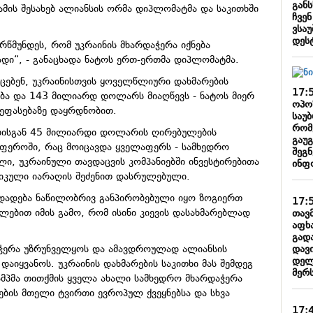
განს
ამის შესახებ ალიანსის ორმა დიპლომატმა და საკითხში
ჩვენ
ვსა
დეს
არწმუნდეს, რომ უკრაინის მხარდაჭერა იქნება
დი“, - განაცხადა ნატოს ერთ-ერთმა დიპლომატმა.
იცებენ, უკრაინისთვის ყოველწლიური დახმარების
17:
ება და 143 მილიარდ დოლარს მიაღწევს - ნატოს მიერ
ოპო
 შეფასებაზე დაყრდნობით.
საუბ
რომ
ებისგან 45 მილიარდი დოლარის ღირებულების
გაუ
სფეროში, რაც მოიცავდა ყველაფერს - სამხედრო
შეგ
ლი, უკრაინული თავდაცვის კომპანიებში ინვესტირებითა
ინფ
რიკული იარაღის შეძენით დასრულებული.
ადადება ნაწილობრივ განპირობებული იყო ზოგიერთ
17:
ებით იმის გამო, რომ ისინი კიევის დასახმარებლად
თავ
აფხ
გად
დავ
აჭერა უზრუნველყოს და ამავდროულად ალიანსის
დელ
დაიყვანოს. უკრაინის დახმარების საკითხი მას შემდეგ
მერს
მპმა თითქმის ყველა ახალი სამხედრო მხარდაჭერა
რების მთელი ტვირთი ევროპულ ქვეყნებსა და სხვა
17: