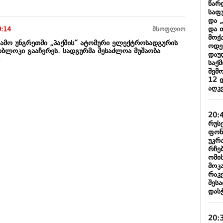
წარ
საფ
და 
და 
9:14
მსოფლიო
მოქ
გამო უნგრეთში „პაქშის“ ატომური ელექტროსადგურის
ოდე
ბლოკი გააჩერეს. სადგურმა შესაძლოა მუშაობა
დაუ
ს
საქ
შემ
12 
აღკ
20:
რუს
ფონ
უკრ
რჩე
ომი
მოკა
რაკ
შეს
დას
20: