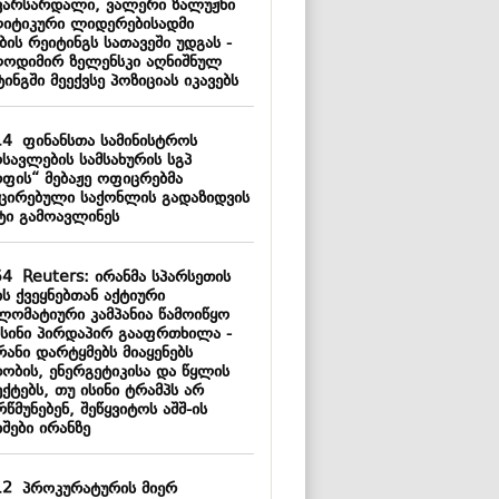
ვარსარდალი, ვალერი ზალუჟნი
იტიკური ლიდერებისადმი
ის რეიტინგს სათავეში უდგას -
ოდიმირ ზელენსკი აღნიშნულ
ინგში მეექვსე პოზიციას იკავებს
14
ფინანსთა სამინისტროს
სავლების სამსახურის სგპ
რფის“ მებაჟე ოფიცრებმა
ქცირებული საქონლის გადაზიდვის
ტი გამოავლინეს
54
Reuters: ირანმა სპარსეთის
ს ქვეყნებთან აქტიური
ლომატიური კამპანია წამოიწყო
ისინი პირდაპირ გააფრთხილა -
რანი დარტყმებს მიაყენებს
თობის, ენერგეტიკისა და წყლის
ქტებს, თუ ისინი ტრამპს არ
წმუნებენ, შეწყვიტოს აშშ-ის
შები ირანზე
12
პროკურატურის მიერ