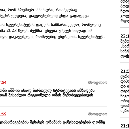
მთა
პოლ
ია, რომ პრემიერ-მინისტრი, რომელსაც
ნდობ
შეუსრულდება, დაუყოვნებლივ უნდა გადადგეს.
ვოლ
რეიტ
ქმოს სუვერენიტეტის დაცვის სამმართველო, რომელიც
მა 2023 წელს შექმნა. უწყება უმეტეს წილად იმ
22:
თ იყო დაკავებული, რომლებიც უნგრეთის სუვერენიტეტს
შემო
„სა
სან
ფაქ
21:
ყური
დიპ
7:54
მსოფლიო
და 
ონი აშშ-ის ახალ ბირთვულ სტრატეგიას ამზადებს
თეი
თთან შესაძლო რეგიონული ომის შემთხვევისთვის
ნავ
ობიე
დაარ
იერი
1:59
მსოფლიო
აპარაკებების შესახებ ტრამპის განცხადებების ფონზე
21: