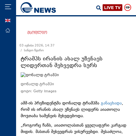
ENG
მთავარი
მსოფლიო
პოლიტიკა
03 ივნისი 2026, 14:37
/ სანდო წყარო
ეკონომიკა
ტრამპს ირანის ახალ უზენაეს
მსოფლიო
ლიდერთან შეხვედრა სურს
ჯანდაცვა
საზოგადოება
დონალდ ტრამპი
ფოტო: Getty Images
სამართალი
თავდაცვა
აშშ-ის პრეზიდენტმა დონალდ ტრამპმა
განაცხადა
,
რომ ის ირანის ახალ უზენაეს ლიდერს აიათოლა
რეგიონი
მოჯთაბა ხამენეის შეხვდებოდა.
კულტურა
„როგორც ჩანს, აიათოლასთან ყველაფერი კარგად
მიდის. მასთან შეხვედრას ვისურვებდი. შესაძლოა,
სპორტი