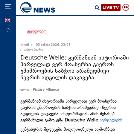
ENG
მთავარი
მსოფლიო
პოლიტიკა
imedi /
03 ივნისი 2026, 23:08
/ სანდო წყარო
ეკონომიკა
Deutsche Welle: გერმანიამ ისტორიაში
მსოფლიო
პირველად ვერ მოახერხა გაეროს
უშიშროების საბჭოს არამუდმივი
ჯანდაცვა
წევრის ადგილის დაკავება
საზოგადოება
ფოტო: Picture Alliance
სამართალი
თავდაცვა
გერმანიამ ისტორიაში პირველად ვერ მოახერხა
გაეროს უშიშროების საბჭოს არამუდმივი წევრის
რეგიონი
ადგილის დაკავება. ინფორმაციას ამის შესახებ
გერმანული გამოცემა
Deutsche Welle
ავრცელებს
.
კულტურა
კენჭისყრის შედეგები მოულოდნელი აღმოჩნდა
სპორტი